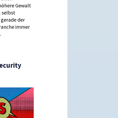
 höhere Gewalt
 selbst
r gerade der
branche immer
.
Security