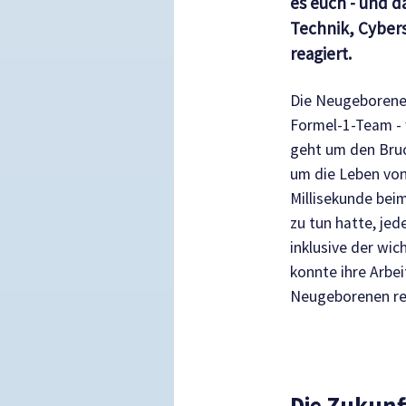
es euch - und d
Technik, Cyber
reagiert.
Die Neugeborenens
Formel-1-Team - 
geht um den Bruc
um die Leben von
Millisekunde bei
zu tun hatte, je
inklusive der wic
konnte ihre Arbe
Neugeborenen re
Die Zukunf