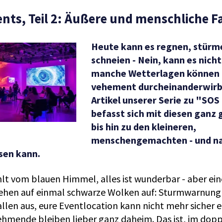
ents, Teil 2: Äußere und menschliche 
Heute kann es regnen, stürm
schneien - Nein, kann es nich
manche Wetterlagen können
vehement durcheinanderwirbe
Artikel unserer Serie zu "SOS
befasst sich mit diesen ganz
bis hin zu den kleineren,
menschengemachten - und nat
sen kann.
hlt vom blauen Himmel, alles ist wunderbar - aber ei
ehen auf einmal schwarze Wolken auf: Sturmwarnung 
llen aus, eure Eventlocation kann nicht mehr sicher e
nehmende bleiben lieber ganz daheim. Das ist, im dop