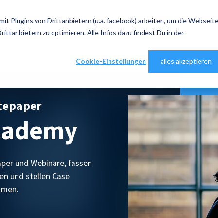
senz
Event
Event-
Referenzen
Metho
 Plugins von Drittanbietern (u.a. facebook) arbeiten, um die Webseit
Content
Software
ittanbietern zu optimieren. Alle Infos dazu findest Du in der
Cookie-Einstellungen
alles akzeptieren
tepaper
academy
paper und Webinare, fassen
en und stellen Case
mmen.