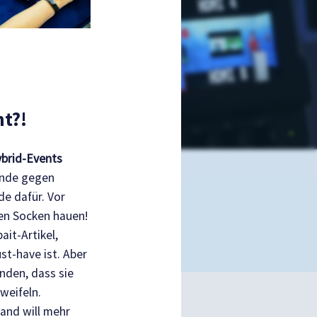
ht?!
brid-Events
ünde gegen
e dafür. Vor
en Socken hauen!
ait-Artikel,
st-have ist. Aber
nden, dass sie
weifeln.
and will mehr