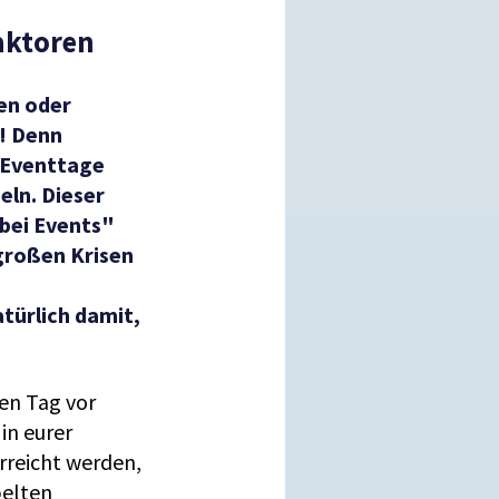
Faktoren
en oder
t! Denn
 Eventtage
ln. Dieser
 bei Events"
 großen Krisen
ürlich damit,
nen Tag vor
in eurer
rreicht werden,
pelten