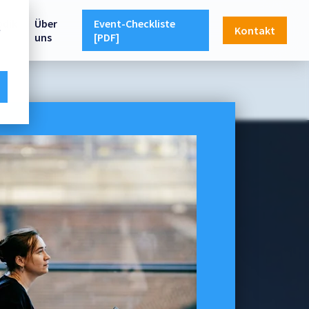
dik
Über
Event-Checkliste
e
Kontakt
uns
[PDF]