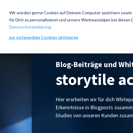
Online-
Hybrid
Prä
Wir würden gerne Cookies auf Deinem Computer speichern sowie mit
Events
für Dich zu personalisieren und unsere Werbeanzeigen bei diesen Dr
Datenschutzerklärung
.
nur notwendige Cookies aktivieren
Blog-Beiträge und Whi
storytile 
Hier erarbeiten wir für dich White
Erkenntnisse in Blogposts zusamm
Studies von unseren Kunden zusa