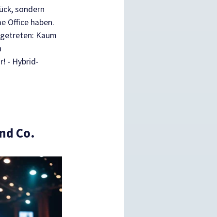
rück, sondern
e Office haben.
ingetreten: Kaum
n
! - Hybrid-
und Co.