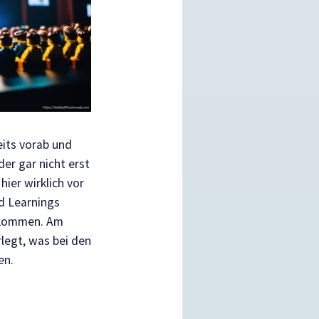
eits vorab und
der gar nicht erst
hier wirklich vor
d Learnings
 kommen. Am
legt, was bei den
gen.