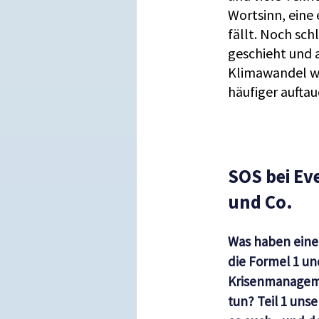
Wortsinn, eine
fällt. Noch sch
geschieht und a
Klimawandel wi
häufiger auftau
SOS bei Eve
und Co.
Was haben eine 
die Formel 1 un
Krisenmanageme
tun? Teil 1 unse