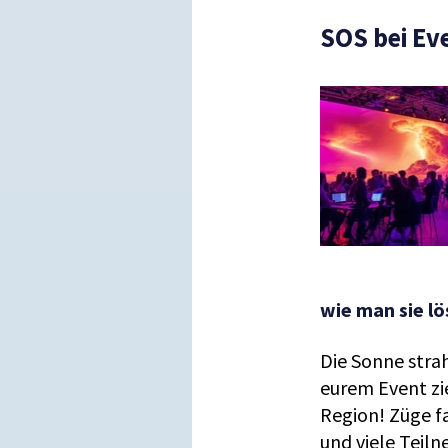
SOS bei Ev
wie man sie lö
Die Sonne stra
eurem Event zi
Region! Züge fa
und viele Teil