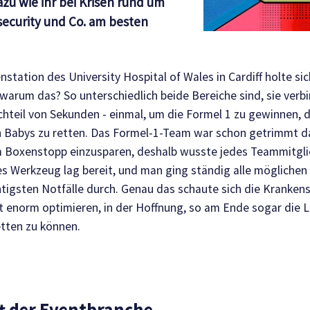
azu wie ihr bei Krisen rund um
security und Co. am besten
tation des University Hospital of Wales in Cardiff holte sic
warum das? So unterschiedlich beide Bereiche sind, sie verb
hteil von Sekunden - einmal, um die Formel 1 zu gewinnen, 
 Babys zu retten. Das Formel-1-Team war schon getrimmt da
m Boxenstopp einzusparen, deshalb wusste jedes Teammitgli
des Werkzeug lag bereit, und man ging ständig alle möglichen
htigsten Notfälle durch. Genau das schaute sich die Krankens
it enorm optimieren, in der Hoffnung, so am Ende sogar die
tten zu können.
t der Eventbranche