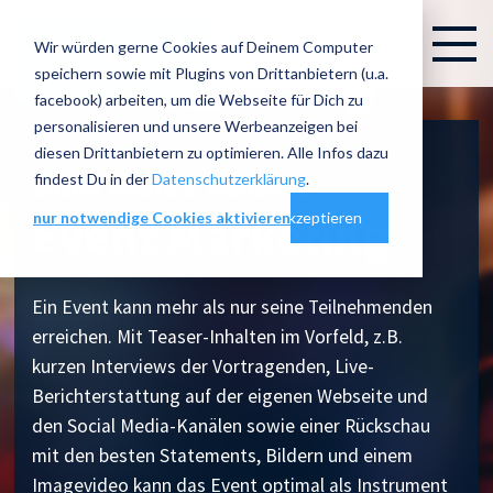
Wir würden gerne Cookies auf Deinem Computer
speichern sowie mit Plugins von Drittanbietern (u.a.
facebook) arbeiten, um die Webseite für Dich zu
personalisieren und unsere Werbeanzeigen bei
diesen Drittanbietern zu optimieren. Alle Infos dazu
findest Du in der
Datenschutzerklärung
.
Social Media & Webseite
Event Marketing
nur notwendige Cookies aktivieren
Cookie-Einstellungen
alles akzeptieren
Ein Event kann mehr als nur seine Teilnehmenden
erreichen. Mit Teaser-Inhalten im Vorfeld, z.B.
kurzen Interviews der Vortragenden, Live-
Berichterstattung auf der eigenen Webseite und
den Social Media-Kanälen sowie einer Rückschau
mit den besten Statements, Bildern und einem
Imagevideo kann das Event optimal als Instrument