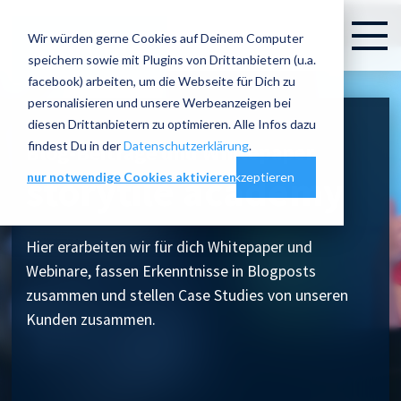
Wir würden gerne Cookies auf Deinem Computer
speichern sowie mit Plugins von Drittanbietern (u.a.
facebook) arbeiten, um die Webseite für Dich zu
personalisieren und unsere Werbeanzeigen bei
diesen Drittanbietern zu optimieren. Alle Infos dazu
findest Du in der
Datenschutzerklärung
.
Blog-Beiträge und Whitepaper
storytile academy
nur notwendige Cookies aktivieren
Cookie-Einstellungen
alles akzeptieren
Hier erarbeiten wir für dich Whitepaper und
Webinare, fassen Erkenntnisse in Blogposts
zusammen und stellen Case Studies von unseren
Kunden zusammen.