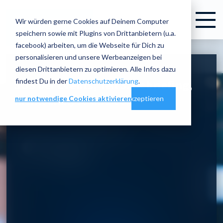
Wir würden gerne Cookies auf Deinem Computer
speichern sowie mit Plugins von Drittanbietern (u.a.
facebook) arbeiten, um die Webseite für Dich zu
personalisieren und unsere Werbeanzeigen bei
diesen Drittanbietern zu optimieren. Alle Infos dazu
findest Du in der
Datenschutzerklärung
.
SOS bei Events, Teil 3: Debriefing,
Risikoanalyse und Co.
nur notwendige Cookies aktivieren
Cookie-Einstellungen
alles akzeptieren