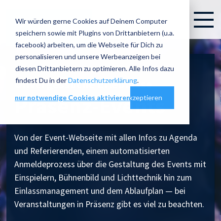
Wir würden gerne Cookies auf Deinem Computer
speichern sowie mit Plugins von Drittanbietern (u.a.
facebook) arbeiten, um die Webseite für Dich zu
personalisieren und unsere Werbeanzeigen bei
diesen Drittanbietern zu optimieren. Alle Infos dazu
findest Du in der
Datenschutzerklärung
.
Unvergessliche Erlebnisse
Präsenz-Events
nur notwendige Cookies aktivieren
Cookie-Einstellungen
alles akzeptieren
Von der Event-Webseite mit allen Infos zu Agenda
und Referierenden, einem automatisierten
Anmeldeprozess über die Gestaltung des Events mit
Einspielern, Bühnenbild und Lichttechnik hin zum
Einlassmanagement und dem Ablaufplan — bei
Veranstaltungen in Präsenz gibt es viel zu beachten.